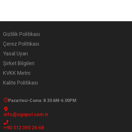
Gizlilik Politikası
Çerez Politikası
Yasal Uyarı
Şirket Bilgileri
KVKK Metni
Kalite Politikası
Pazartesi-Cuma: 8.30 AM-6.00PM
info@ogepol.com.tr
+90 312 395 26 68