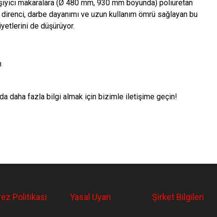
aşıyıcı makaralara (Ø 480 mm, 930 mm boyunda) poliüretan
direnci, darbe dayanımı ve uzun kullanım ömrü sağlayan bu
iyetlerini de düşürüyor.
n
a daha fazla bilgi almak için bizimle iletişime geçin!
ez Politikası
Yasal Uyarı
Şirket Bilgileri