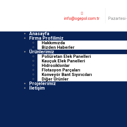
info@ogepol.com.tr
Pazartesi
Anasayfa
Firma Profilimiz
Hakkımızda
Bizden Haberler
Ürünlerimiz
Poliüretan Elek Panelleri
Kauçuk Elek Panelleri
Hidrosiklonlar
Flotasyon Parçaları
Konveyör Bant Sıyırıcıları
Diğer Ürünler
Projelerimiz
İletişim