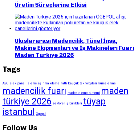
Üretim Süreçlerine Etkisi
Uluslararası Madencilik, Tünel İnşa,
Makine Ekipmanları ve İş Makineleri Fuarı
Maden Türkiye 2026
Tags
ASO
elek paneli
eleme aşınma
eleme hattı
kauçuk teknolojileri
kümelenme
madencilik fuarı
maden
maden eleme sistemi
türkiye 2026
tüyap
sektörel iş birlikleri
istanbul
Ögepol
Follow Us