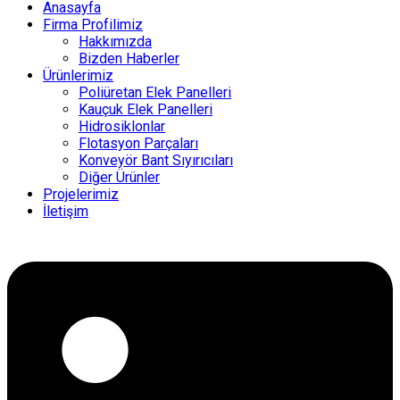
Anasayfa
Firma Profilimiz
Hakkımızda
Bizden Haberler
Ürünlerimiz
Poliüretan Elek Panelleri
Kauçuk Elek Panelleri
Hidrosiklonlar
Flotasyon Parçaları
Konveyör Bant Sıyırıcıları
Diğer Ürünler
Projelerimiz
İletişim